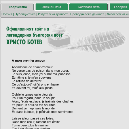
Творчество
Жизнен път
Ботевата чета
Галерия
Поезия
|
Публицистика
|
Издателска дейност
|
Преводаческа дейност
|
Философски и 
A mon premier amour
Abandonne ce chant d'amour,
Ne verse pas de poison dans mon cœur.
Je suis jeune, mais j'ai oublié ma jeunesse
Et même si je m'en souviens
Je refuse de déterrer
Ce qu'aujourd'hui j'ai pris en haine
Et, devant toi, foulé aux pieds.
Oublie le temps où je pleurais
Pour un regard, pour un soupir.
Alors, j'étais esclave, je traînais des chaînes
Et, pour un seul de tes sourires,
Dément, je méprisais le monde
Et, dans la boue, je piétinais mes sentiments.
Laisse à leur passé ces folies.
Dans mon cœur, l'amour est éteint.
Tu ne peux plus le ranimer
Car il n'y règne que douleur