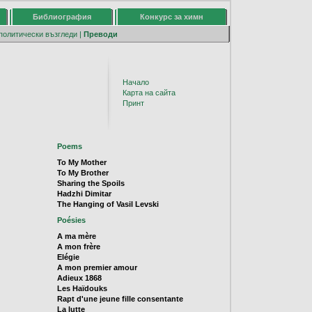
Библиография
Конкурс за химн
политически възгледи
|
Преводи
Начало
Карта на сайта
Принт
Poems
To My Mother
To My Brother
Sharing the Spoils
Hadzhi Dimitar
The Hanging of Vasil Levski
Poésies
A ma mère
A mon frère
Elégie
A mon premier amour
Adieux 1868
Les Haïdouks
Rapt d'une jeune fille consentante
La lutte