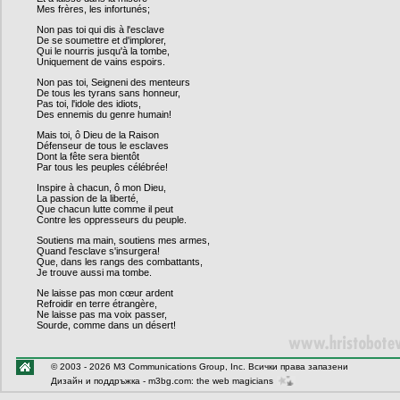
Mes frères, les infortunés;
Non pas toi qui dis à l'esclave
De se soumettre et d'implorer,
Qui le nourris jusqu'à la tombe,
Uniquement de vains espoirs.
Non pas toi, Seigneni des menteurs
De tous les tyrans sans honneur,
Pas toi, l'idole des idiots,
Des ennemis du genre humain!
Mais toi, ô Dieu de la Raison
Défenseur de tous le esclaves
Dont la fête sera bientôt
Par tous les peuples célébrée!
Inspire à chacun, ô mon Dieu,
La passion de la liberté,
Que chacun lutte comme il peut
Contre les oppresseurs du peuple.
Soutiens ma main, soutiens mes armes,
Quand l'esclave s'insurgera!
Que, dans les rangs des combattants,
Je trouve aussi ma tombe.
Ne laisse pas mon cœur ardent
Refroidir en terre étrangère,
Ne laisse pas ma voix passer,
Sourde, comme dans un désert!
© 2003 - 2026 M3 Communications Group, Inc. Всички права запазени
Дизайн и поддръжка -
m3bg.com: the web magicians