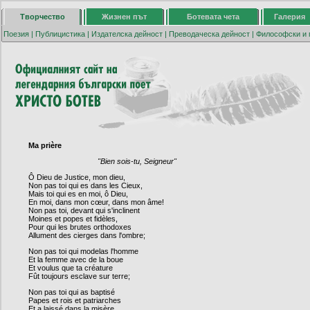
Творчество
Жизнен път
Ботевата чета
Галерия
Поезия
|
Публицистика
|
Издателска дейност
|
Преводаческа дейност
|
Философски и 
Ma prière
"Bien sois-tu, Seigneur"
Ô Dieu de Justice, mon dieu,
Non pas toi qui es dans les Cieux,
Mais toi qui es en moi, ô Dieu,
En moi, dans mon cœur, dans mon âme!
Non pas toi, devant qui s'inclinent
Moines et popes et fidèles,
Pour qui les brutes orthodoxes
Allument des cierges dans l'ombre;
Non pas toi qui modelas l'homme
Et la femme avec de la boue
Et voulus que ta créature
Fût toujours esclave sur terre;
Non pas toi qui as baptisé
Papes et rois et patriarches
Et a laissé dans la misère