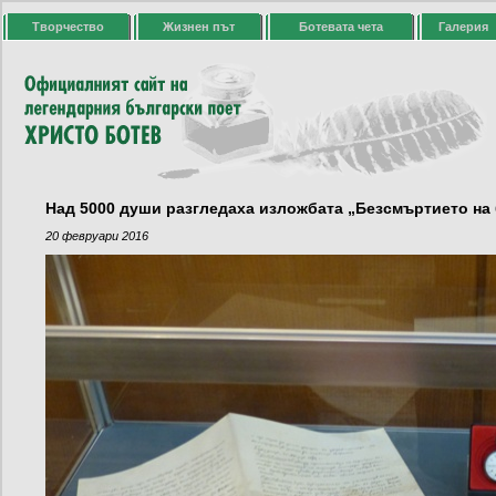
Творчество
Жизнен път
Ботевата чета
Галерия
Над 5000 души разгледаха изложбата „Безсмъртието на
20 февруари 2016