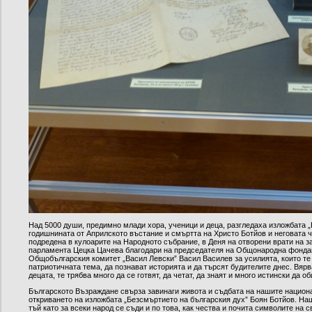
Над 5000 души, предимно млади хора, ученици и деца, разгледаха изложбата „
годишнината от Априлското въстание и смъртта на Христо Ботйов и неговата че
подредена в кулоарите на Народното събрание, в Деня на отворени врати на 
парламента Цецка Цачева благодари на председателя на Общонародна фондац
Общобългарския комитет „Васил Левски” Васил Василев за усилията, които те п
патриотичната тема, да познават историята и да търсят будителите днес. Вяр
децата, те трябва много да се готвят, да четат, да знаят и много истински да 
Българското Възраждане свърза завинаги живота и съдбата на нашите национа
откриването на изложбата „Безсмъртието на българския дух” Боян Ботйов. Наш
тъй като за всеки народ се съди и по това, как чества и почита символите на 