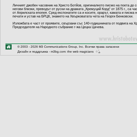
Личният джобен часовник на Христо Ботйов, оригиналното писмо на поета до с
негови близки, преводът от руски на драмата „Кремуций Корд” от 1875 г., са ч
от Априлската епопея. Сред експонатите са и косите, орарът, камата и писма
печати и устав на БРЦК, знамето на Хвърковатата чета на Георги Бенковски.
Изложбата е част от проявите, свързани със 140-годишнината от подвига на Хр
Председателя на Народното събрание г-жа Цецка Цачева.
© 2003 - 2026 M3 Communications Group, Inc. Всички права запазени
Дизайн и поддръжка -
m3bg.com: the web magicians